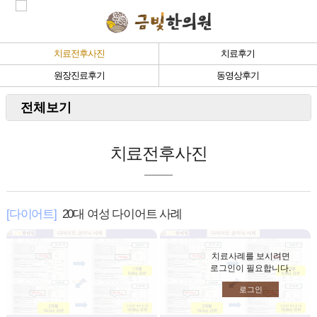
로그인
회원가입
치료전후사진
치료후기
원장진료후기
동영상후기
＋ 금빛한의원
전체보기
· 한의원소개
－ 금빛한의원
＋ 입원실/교통사고/통증
· 진주사천점안내
아토피
· 입원실
－ 입원실/교통사고/통증
＋ 피부질환
치료전후사진
· 부산점안내
기타피부질환
· 교통사고
· 아토피
－ 피부질환
＋ 다이어트
· 청정안심한약
다이어트
· 통증
· 한포진
· 다이어트
－ 다이어트
＋ 한방이비인후과
여드름.탈모
[다이어트]
20대 여성 다이어트 사례
· 건선
· 비염
－ 한방이비인후과
비염.중이염
＋ 아이앤 맘
· 지루성피부염
· 감기
구안와사
치료사례를 보시려면
· 산후보약
－ 아이앤 맘
＋ 기타질환
· 두드러기
로그인이 필요합니다.
· 축농증/중이염
성장.기타
· 성장
· 습진
· 공진단/경옥고
로그인
－ 기타질환
＋ 치료사례
－ 치료사례
· 성조숙증
· 사마귀
· 구안와사