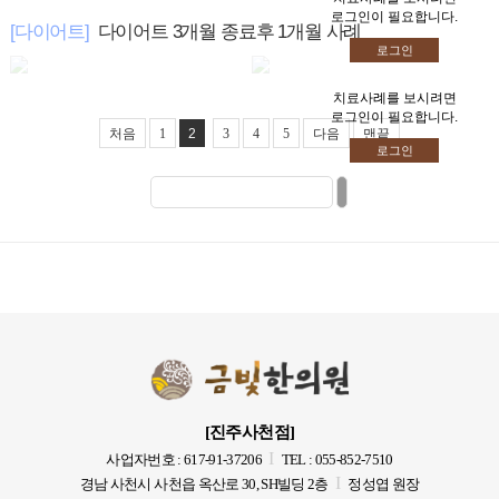
로그인이 필요합니다.
[다이어트]
다이어트 3개월 종료후 1개월 사례
로그인
치료사례를 보시려면
로그인이 필요합니다.
처음
1
2
3
4
5
다음
맨끝
로그인
[진주사천점]
I
사업자번호 : 617-91-37206
TEL : 055-852-7510
I
경남 사천시 사천읍 옥산로 30, SH빌딩 2층
정성엽 원장