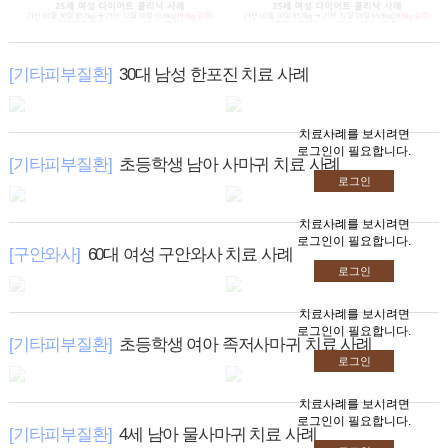
· 치료전후사진
· 원형탈모
· 치료후기
· 해독/고혈압/당뇨
· 원장진료후기
[기타피부질환]
30대 남성 한포진 치료 사례
· 여드름
· 동영상후기
· 탈모
치료사례를 보시려면
＋ 상담&커뮤니티
로그인이 필요합니다.
[기타피부질환]
초등학생 남아 사마귀 치료 사례
로그인
· 온라인상담
－ 상담&커뮤니티
· 카톡상담
치료사례를 보시려면
로그인이 필요합니다.
· 온라인예약
[구안와사]
60대 여성 구안와사 치료 사례
로그인
· 금빛칼럼
치료사례를 보시려면
· 금빛소식
로그인이 필요합니다.
[기타피부질환]
초등학생 여아 족저사마귀 치료 사례
· 비급여 진료비용
로그인
치료사례를 보시려면
로그인이 필요합니다.
[기타피부질환]
4세 남아 물사마귀 치료 사례