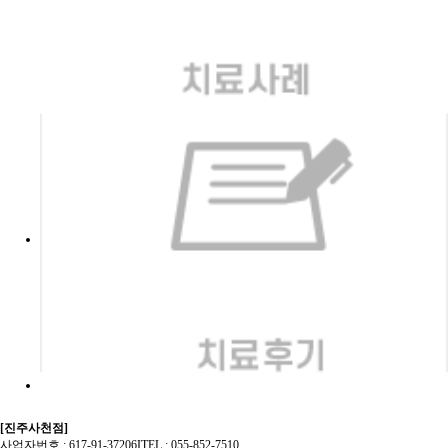
· 치료전후사진
－ 치료사례
＋ 상담&커뮤니티
· 원형탈모
· 치료후기
· 온라인상담
－ 상담&커뮤니티
· 해독/고혈압/당뇨
· 원장진료후기
· 카톡상담
· 여드름
· 동영상후기
· 온라인예약
· 탈모
· 금빛칼럼
· 금빛소식
· 비급여 진료비용
[진주사천점]
사업자번호 : 617-91-37206
I
TEL : 055-852-7510