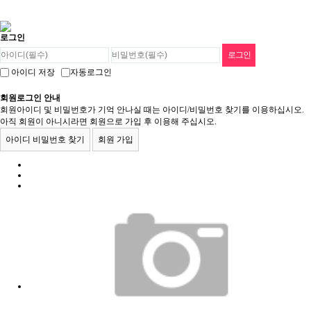
로그인
로그인
회원가입
아이디 저장
자동로그인
＋ 금빛한의원
회원로그인 안내
· 한의원소개
－ 금빛한의원
＋ 입원실/교통사고/통증
회원아이디 및 비밀번호가 기억 안나실 때는 아이디/비밀번호 찾기를 이용하십시오.
아직 회원이 아니시라면 회원으로 가입 후 이용해 주십시오.
· 진주사천점안내
· 입원실
－ 입원실/교통사고/통증
＋ 피부질환
아이디 비밀번호 찾기
회원 가입
· 부산점안내
· 교통사고
· 아토피
－ 피부질환
＋ 다이어트
· 청정안심한약
· 통증
· 한포진
· 다이어트
－ 다이어트
＋ 한방이비인후과
· 건선
· 비염
－ 한방이비인후과
＋ 아이앤 맘
· 지루성피부염
· 감기
· 산후보약
－ 아이앤 맘
＋ 기타질환
· 두드러기
· 축농증/중이염
· 성장
· 습진
· 공진단/경옥고
－ 기타질환
＋ 치료사례
· 성조숙증
· 사마귀
· 구안와사